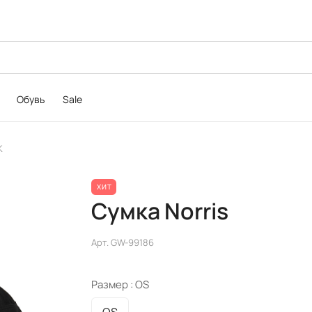
Обувь
Sale
K
ХИТ
Сумка Norris
Арт.
GW-99186
Размер :
OS