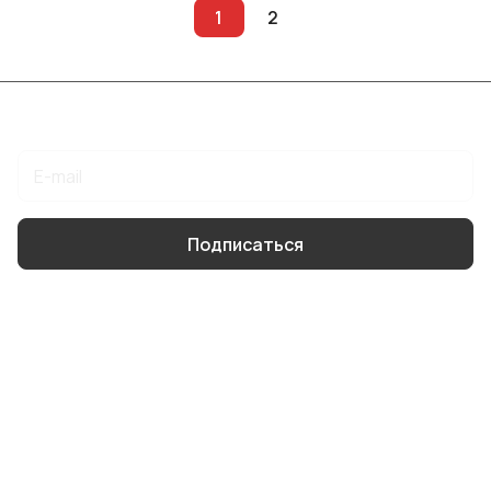
1
2
Подписаться
на новости и акции
Подписаться
Интернет-магазин
Компания
Информация
Помощь