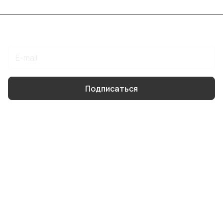
Подписаться
на новости и акции
Подписаться
Интернет-магазин
Компания
Информация
Помощь
8 904 514 4178