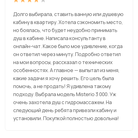
Долго выбирала, ставить ванную или душевую
кабину в квартиру. Хотела сэкономить место,
но боялась, что будет неудобно принимать
душ в кабине. Написала консультанту в
онлайн-чат. Какое было мое удивление, когда
он ответил через минуту. Подробно ответил
на мои вопросы, рассказал о технических
особенностях. А главное — выпытал из меня,
какие задачи я хочу решить. Его цель была
помочь, а не продать! Я удивлена такому
подходу. Выбрала модель Misterio 3 000. Уж
очень захотела душ с гидромассажем. На
следующий день ребята привезли кабину и
установили. Покупкой полностью довольна!