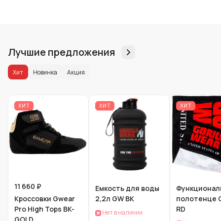
Лучшие предложения
Хит
Новинка
Акция
ХИТ
ХИТ
ХИТ
11 660 ₽
Емкость для воды
Функционал
Кроссовки Gwear
2,2л GW BK
полотенце 
Pro High Tops BK-
RD
Нет в наличии
GOLD