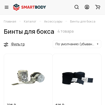
–
–
–
Главная
Каталог
Аксессуары
Бинты для бокса
Бинты для бокса
4 товара
Фильтр
По умолчанию (убывание)
726 ₽
616 ₽