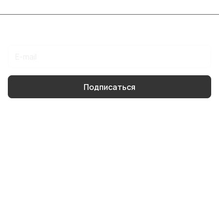
Подписаться
на новости и акции
Подписаться
Интернет-магазин
Компания
Информация
Помощь
8 904 514 4178