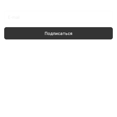
Подписаться
на новости и акции
Подписаться
Интернет-магазин
Компания
Информация
Помощь
8 904 514 4178
info@smartbody.ru
Санкт-Петербург