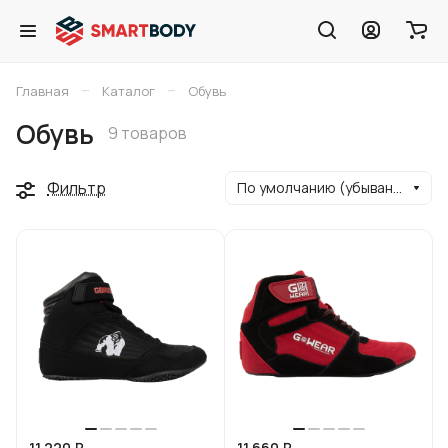
–
–
Главная
Каталог
Обувь
Обувь
9 товаров
Фильтр
По умолчанию (убывание)
11 220 ₽
11 660 ₽