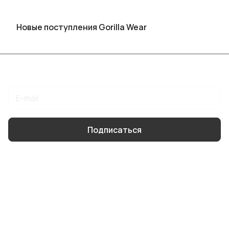
Новые поступления Gorilla Wear
Подписаться
на новости и акции
Подписаться
Интернет-магазин
Компания
Информация
Помощь