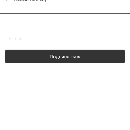
Подписаться
на новости и акции
Подписаться
Интернет-магазин
Компания
Информация
Помощь
8 904 514 4178